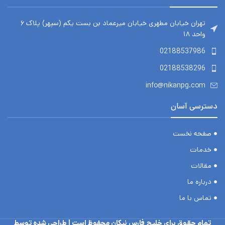
تهران خیابان مطهری خیابان میرعماد بن بست یکم (سپهر) پلاک ۶
واحد ۱۸
02188537986
02188538296
info@nikanpg.com
دسترسی آسان
صفحه نخست
خدمات
مقالات
درباره ما
تماس با ما
تمام حقوق برای خلیج فارس نیکان محفوظ است |
طراحی شده توسط