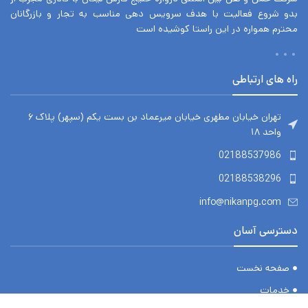
بدو شروع فعالیت با هدف سرویس دهی مناسب به تجار و بازرگانان
محترم همواره در این راستا کوشیده است
راه های ارتباطی
تهران خیابان مطهری خیابان میرعماد بن بست یکم (سپهر) پلاک ۶
واحد ۱۸
02188537986
02188538296
info@nikanpg.com
دسترسی آسان
صفحه نخست
خدمات