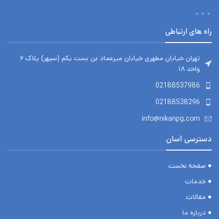
راه های ارتباطی
تهران خیابان مطهری خیابان میرعماد بن بست یکم (سپهر) پلاک ۶
واحد ۱۸
02188537986
02188538296
info@nikanpg.com
دسترسی آسان
صفحه نخست
خدمات
مقالات
درباره ما